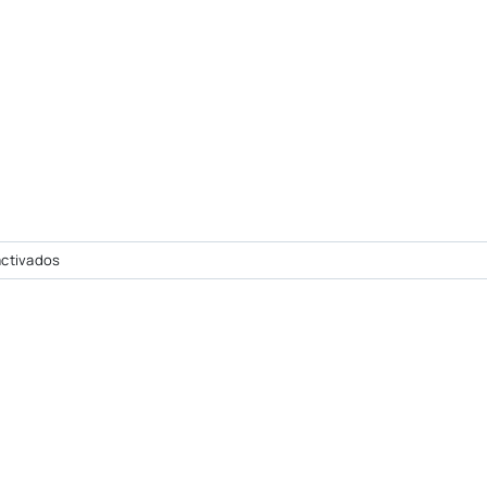
en
ctivados
Formación
deportiva