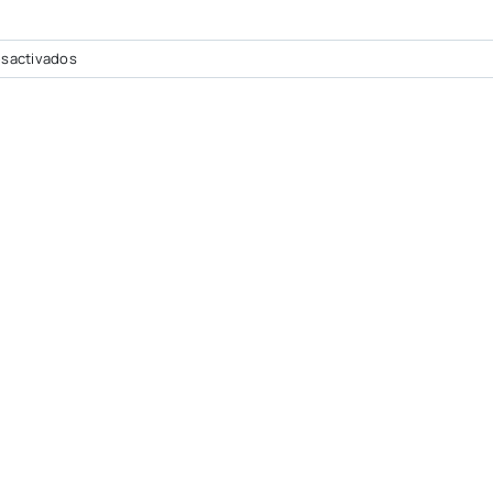
en
sactivados